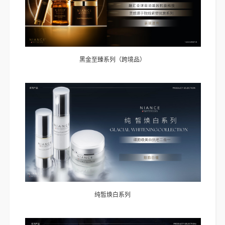
黑金至臻系列（跨境品）
纯皙焕白系列