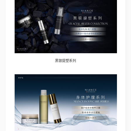
黑银提塑系列