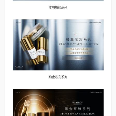
冰川焕颜系列
铂金奢宠系列